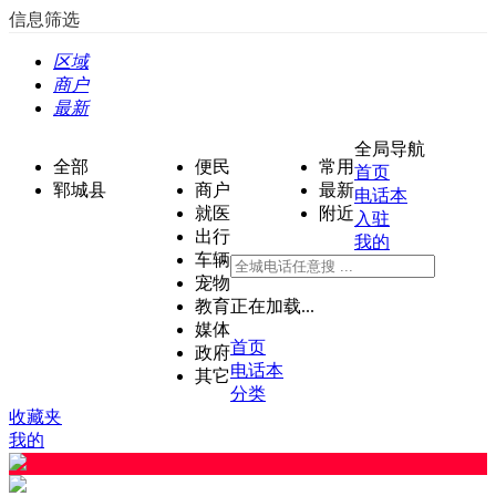
信息筛选
区域
商户
最新
全局导航
全部
便民
常用
首页
郓城县
商户
最新
电话本
就医
附近
入驻
出行
我的
车辆
宠物
教育
正在加载...
媒体
首页
政府
电话本
其它
分类
收藏夹
我的